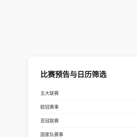
比赛预告与日历筛选
五大联赛
欧冠赛事
亚冠联赛
国家队赛事