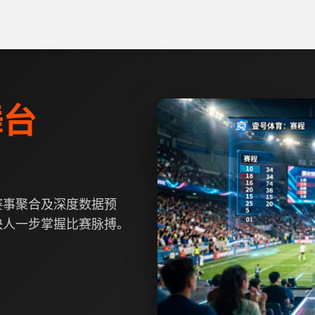
舞台
赛事聚合及深度数据预
快人一步掌握比赛脉搏。