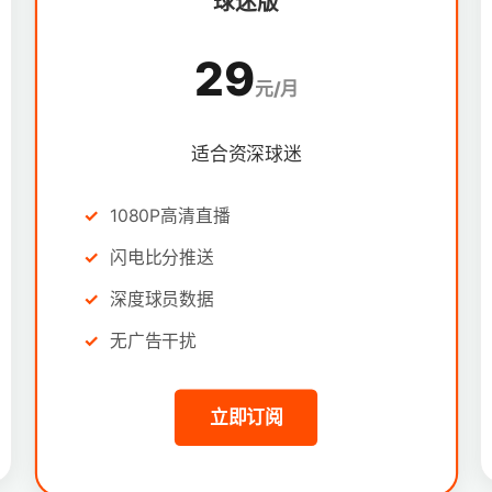
球迷版
29
元/月
适合资深球迷
1080P高清直播
闪电比分推送
深度球员数据
无广告干扰
立即订阅