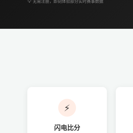
💡 无需注册，即刻体验部分实时赛事数据
⚡
闪电比分