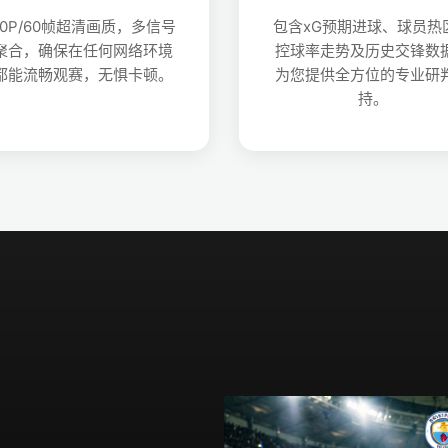
80P/60帧超清画质，多信号
包含xG预期进球、球员热
聚合，确保在任何网络环境
控球率走势及历史交锋数
都能流畅观赛，无惧卡顿。
为您提供全方位的专业研
持。