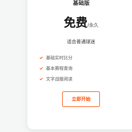
基础版
免费
/永久
适合普通球迷
基础实时比分
基本赛程查询
文字战报阅读
立即开始