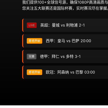
我们提供100+全球信号源，确保1080P高清画质
您关注五大联赛还是国际杯赛，实时赛况尽在掌握
英超：曼城 vs 利物浦
2-1
LIVE
西甲：皇马 vs 巴萨
20:00
即将开始
德甲：拜仁 vs 多特
3-1
完赛
欧冠：阿森纳 vs 巴黎
03:00
即将开始