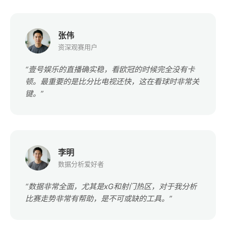
张伟
资深观赛用户
“壹号娱乐的直播确实稳，看欧冠的时候完全没有卡
顿。最重要的是比分比电视还快，这在看球时非常关
键。”
李明
数据分析爱好者
“数据非常全面，尤其是xG和射门热区，对于我分析
比赛走势非常有帮助，是不可或缺的工具。”