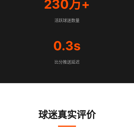
230万+
活跃球迷数量
0.3s
比分推送延迟
球迷真实评价