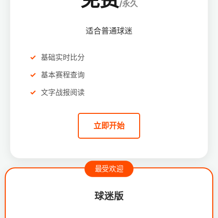
/永久
适合普通球迷
基础实时比分
基本赛程查询
文字战报阅读
立即开始
最受欢迎
球迷版