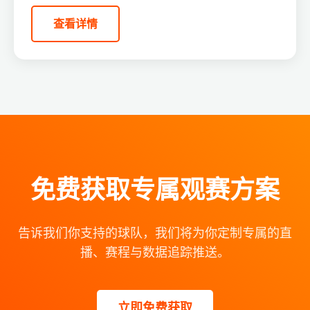
查看详情
免费获取专属观赛方案
告诉我们你支持的球队，我们将为你定制专属的直
播、赛程与数据追踪推送。
立即免费获取