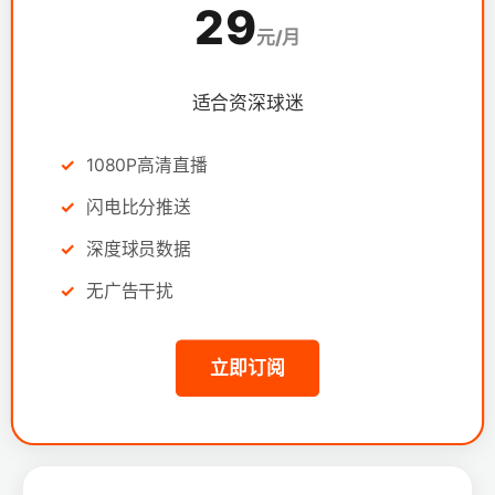
29
元/月
适合资深球迷
1080P高清直播
闪电比分推送
深度球员数据
无广告干扰
立即订阅