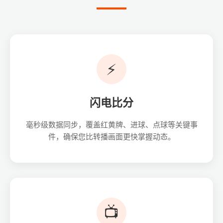
⚡
闪电比分
毫秒级数据同步，覆盖红黄牌、进球、点球等关键事
件，确保您比转播画面更快掌握动态。
📺