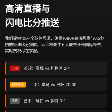
高清直播与
闪电比分推送
我们提供100+全球信号源，确保1080P高清画质与0.5秒
内的极速比分提醒。无论您关注五大联赛还是国际杯赛，
实时赛况尽在掌握。
英超：曼城 vs 利物浦
2-1
LIVE
西甲：皇马 vs 巴萨
20:00
即将开始
德甲：拜仁 vs 多特
3-1
完赛