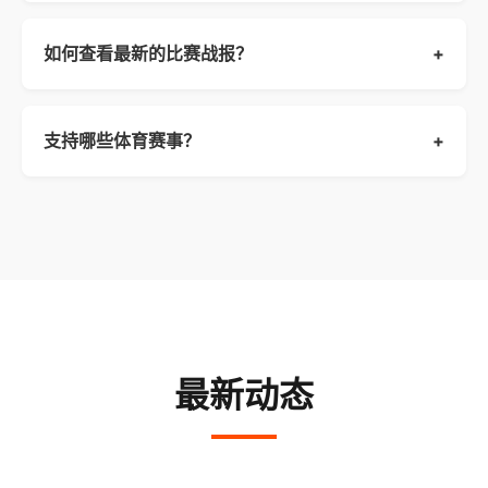
我们的预测基于大数据模型和历史交锋、球员状态等实
时数据得出，旨在为用户提供科学的参考依据。请理性
如何查看最新的比赛战报？
+
对待，仅供参考。
您可以在首页的“最新战报与视频集锦”模块直接查看。
我们会第一时间对热门赛事进行文字综述和精彩瞬间的
支持哪些体育赛事？
+
整理。
平台覆盖足球（五大联赛、欧冠、世界杯等）、篮球、
网球等主流项目，持续更新全球范围内的热门体育赛
事。
最新动态