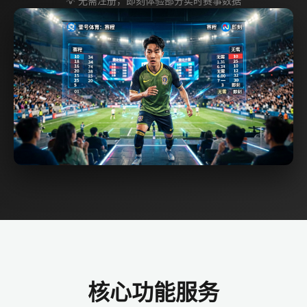
💡 无需注册，即刻体验部分实时赛事数据
核心功能服务