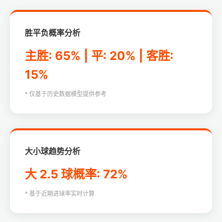
胜平负概率分析
主胜: 65% | 平: 20% | 客胜:
15%
* 仅基于历史数据模型提供参考
大小球趋势分析
大 2.5 球概率: 72%
* 基于近期进球率实时计算