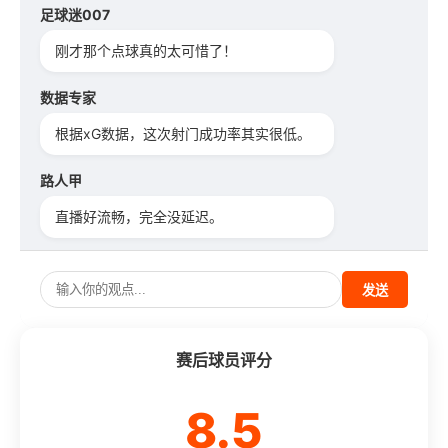
足球迷007
刚才那个点球真的太可惜了！
数据专家
根据xG数据，这次射门成功率其实很低。
路人甲
直播好流畅，完全没延迟。
球迷老王
发送
下场比赛谁看？
赛后球员评分
8.5