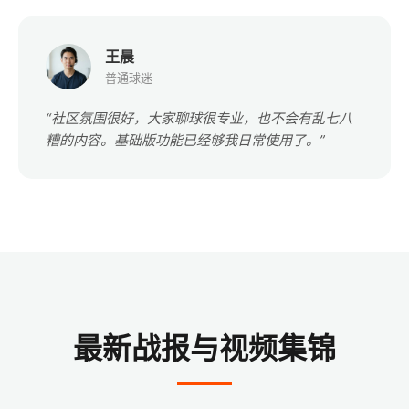
王晨
普通球迷
“社区氛围很好，大家聊球很专业，也不会有乱七八
糟的内容。基础版功能已经够我日常使用了。”
最新战报与视频集锦