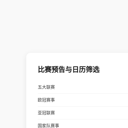
比赛预告与日历筛选
五大联赛
欧冠赛事
亚冠联赛
国家队赛事