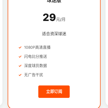
球迷版
29
元/月
适合资深球迷
1080P高清直播
闪电比分推送
深度球员数据
无广告干扰
立即订阅