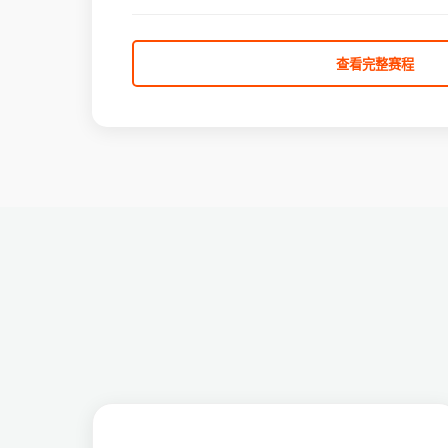
查看完整赛程