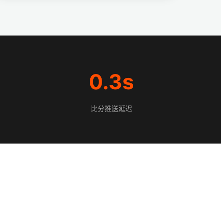
+
0.3s
比分推送延迟