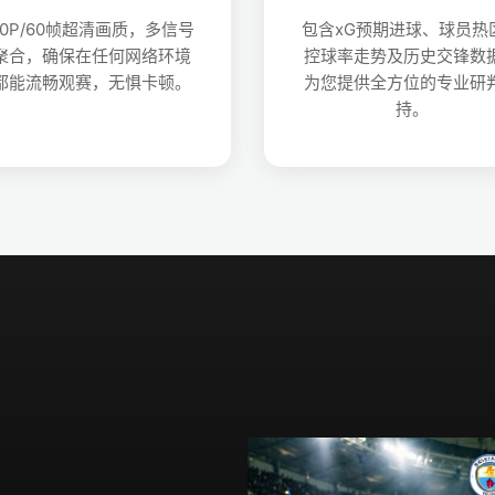
80P/60帧超清画质，多信号
包含xG预期进球、球员热
聚合，确保在任何网络环境
控球率走势及历史交锋数
都能流畅观赛，无惧卡顿。
为您提供全方位的专业研
持。